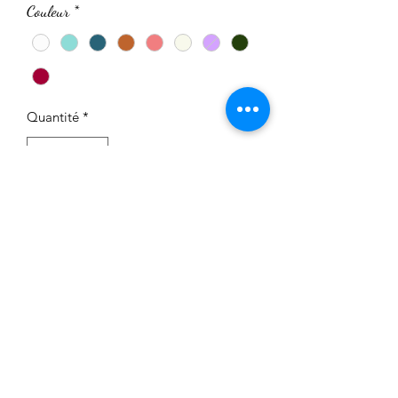
Couleur
*
Quantité
*
Ajouter au panier
Lingettes lavables vendues par lot de 5
Celles ci sont réalisées toute en micro
éponge de bambou.
Elles permettent de se nettoyer le
visage en douceur qu'avec de l'eau ou
pour nettoyer le siège de bébé.
Dimensions : 10*10cm environ