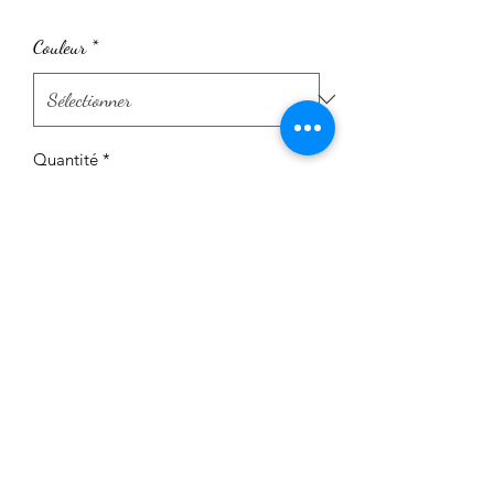
Couleur
*
Quantité
*
Ajouter au panier
Marre des chouchous classique ?
Envie d'un peu de peps et d'originalité
?
Ce chouchou sera parfait.
Il est réalisé en coton Oeko Tex.